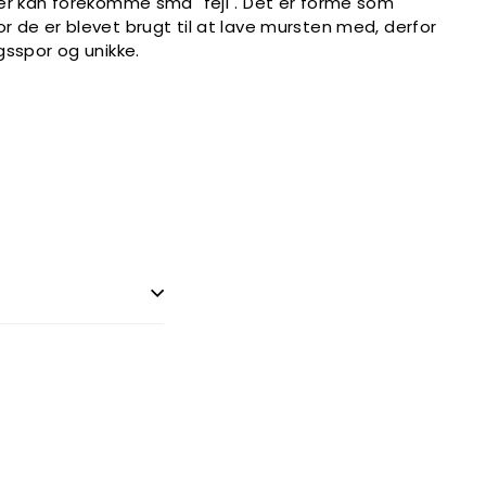
der kan forekomme små "fejl". Det er forme som
r de er blevet brugt til at lave mursten med, derfor
gsspor og unikke.
terest