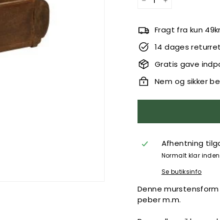
−
+
Fragt fra kun 49k
14 dages returre
Gratis gave indp
Nem og sikker be
Afhentning til
Normalt klar inden 
Se butiksinfo
Denne murstensform kan
peber m.m.