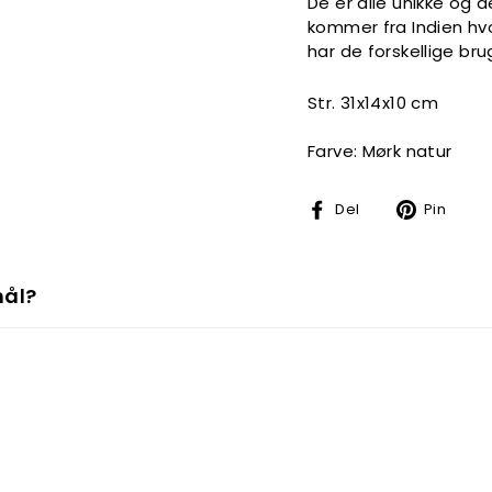
De er alle unikke og 
kommer fra Indien hvo
har de forskellige bru
Str. 31x14x10 cm
Farve: Mørk natur
Del
Pin
Del
Pin
på
på
Facebook
Pin
mål?