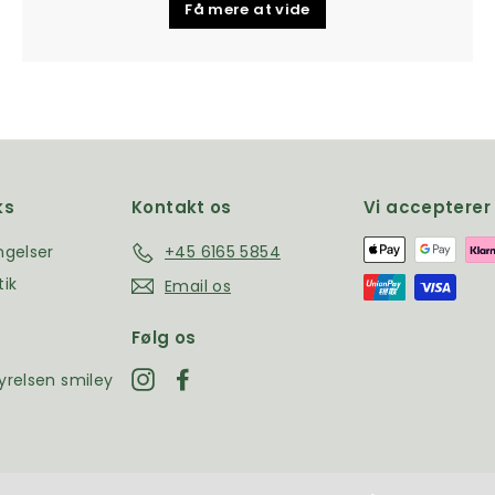
Få mere at vide
ks
Kontakt os
Vi accepterer
ngelser
+45 6165 5854
tik
Email os
Følg os
Instagram
Facebook
yrelsen smiley