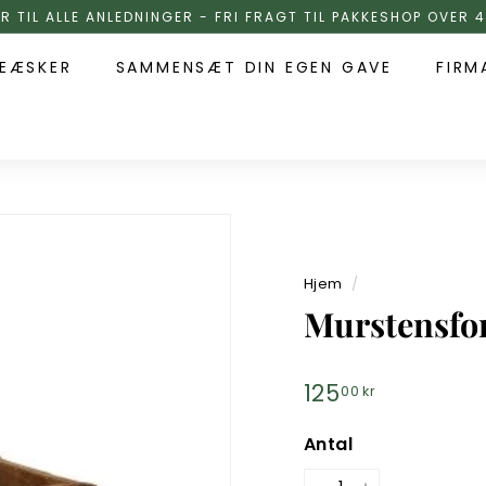
R TIL ALLE ANLEDNINGER - FRI FRAGT TIL PAKKESHOP OVER 
EÆSKER
SAMMENSÆT DIN EGEN GAVE
FIRM
Hjem
/
Murstensfor
Normalpris
125
125,00
00 kr
kr
Antal