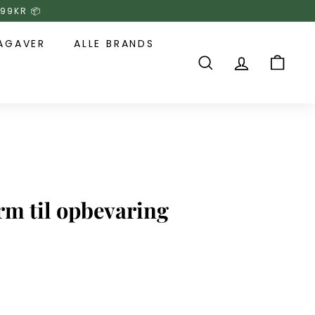
499KR 📦
AGAVER
ALLE BRANDS
SØG
KONTO
KURV
m til opbevaring