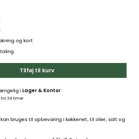
r
t
akning og kort
taling
Tilføj til kurv
gængelig i
Lager & Kontor
for 24 timer
 bruges til opbevaring i køkkenet, til olier, salt og