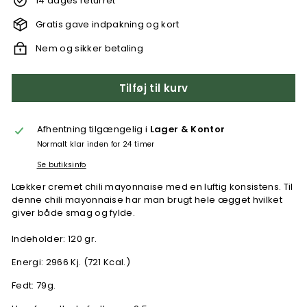
14 dages returret
Gratis gave indpakning og kort
Nem og sikker betaling
Tilføj til kurv
Afhentning tilgængelig i
Lager & Kontor
Normalt klar inden for 24 timer
Se butiksinfo
Lækker cremet chili mayonnaise med en luftig konsistens. Til
denne chili mayonnaise har man brugt hele ægget hvilket
giver både smag og fylde.
Indeholder: 120 gr.
Energi: 2966 Kj. (721 Kcal.)
Fedt: 79g.