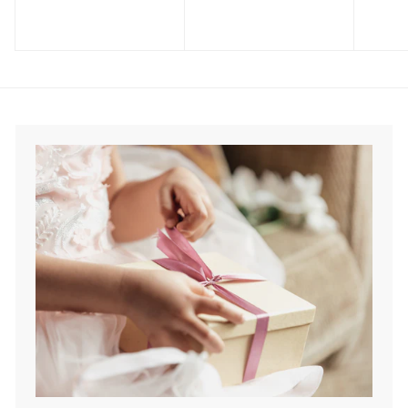
,
,
0
0
0
0
k
k
r
r