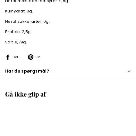
Heraf mættede fedtsyrer: 9,5g.
Kulhydrat: 0g.
Heraf sukkerarter: 0g.
Protein: 2,5g.
Salt: 0,79g.
Del
Pin
Del
Pin
på
på
Facebook
Pinterest
Har du spørgsmål?
Gå ikke glip af