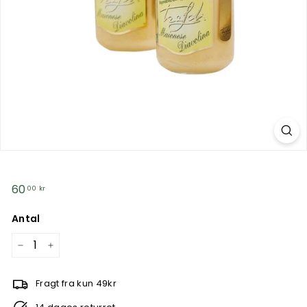
n
g.
d
k
Normalpris
60
60,00
00 kr
kr
Antal
−
+
Fragt fra kun 49kr