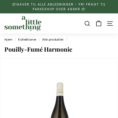
Gå
📦GAVER TIL ALLE ANLEDNINGER - FRI FRAGT TIL
til
PAKKESHOP OVER 499KR 📦
indhold
a
l
SØG
SIDE
i
Hjem
/
Kollektioner
/
Alle produkter
/
t
t
Pouilly-Fumé Harmonie
l
e
s
o
m
e
t
h
i