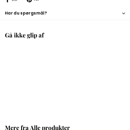
på
på
Facebook
Pinterest
Har du spørgsmål?
Gå ikke glip af
Pouilly-Fumé Harmonie
209
2
00 kr
0
9
,
Mere fra
Alle produkter