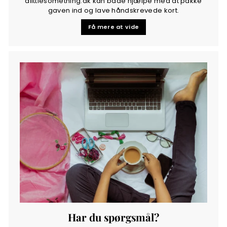
alittlesomething.dk kan både hjælpe med at pakke
gaven ind og lave håndskrevede kort.
Få mere at vide
Har du spørgsmål?