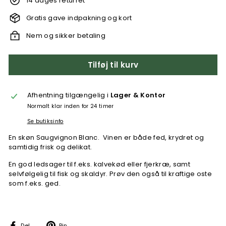
14 dages returret
Gratis gave indpakning og kort
Nem og sikker betaling
Tilføj til kurv
Afhentning tilgængelig i
Lager & Kontor
Normalt klar inden for 24 timer
Se butiksinfo
En skøn Saugvignon Blanc.
Vinen er både fed, krydret og
samtidig frisk og delikat.
En god ledsager til f.eks. kalvekød eller fjerkræ, samt
selvfølgelig til fisk og skaldyr. Prøv den også til kraftige oste
som f.eks. ged.
Del
Pin
Del
Pin