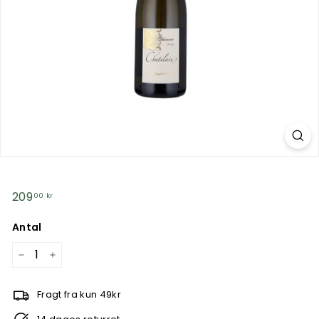
n
g.
d
k
Normalpris
209
209,00
00 kr
kr
Antal
−
+
Fragt fra kun 49kr